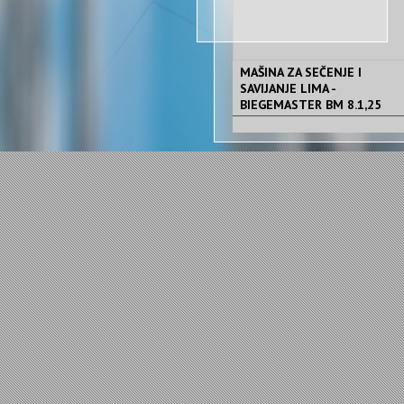
MAŠINA ZA SEČENJE I
SAVIJANJE LIMA -
BIEGEMASTER BM 8.1,25