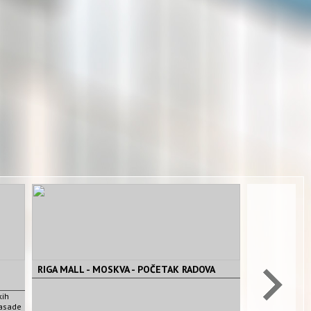
RIGA MALL - MOSKVA - POČETAK RADOVA
kih
fasade