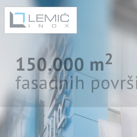
2
150.000 m
fasadnih površ