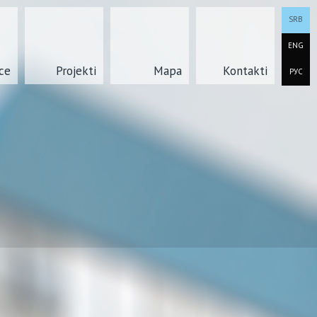
SRB
ENG
ce
Projekti
Mapa
Kontakti
РУС